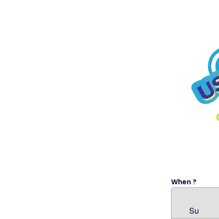
When ?
Su